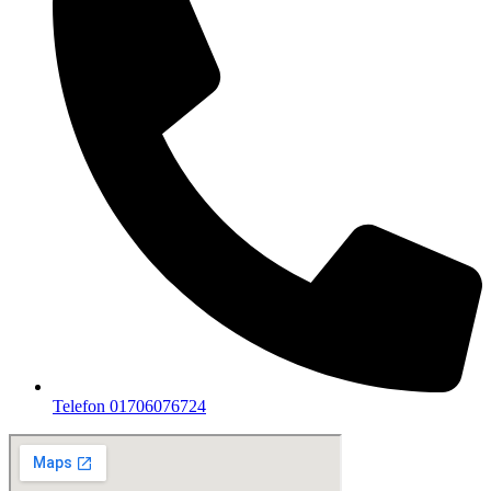
Telefon 01706076724